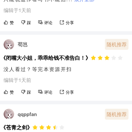
编辑于1天前
赞
踩
评论
分享
苟岂
随机推荐
《闭嘴大小姐，乖乖给钱不准告白！》
没人看过？等完本资源开扫
编辑于1天前
赞
踩
评论
分享
随机推荐
qqppfan
《苍青之剑》