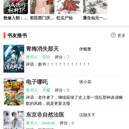
散修入朝：我成德行标杆了？
权臣西门庆，篡位在红楼
红尘尸仙
重生仙元一万零七年
书友推书
更多
青梅消失那天
伊巍蟹
推书人：苟岂
评分：
7
评语：新书！！！！！！！！！！！
电子哪吒
张小花
推书人：月曦
评分：
8
评语：老作者了，继续延续了史上第一混乱那种诙谐幽
默的风格，就是更新太慢
东京非自然法医
汉朝天子
推书人：lovenia
评分：
6