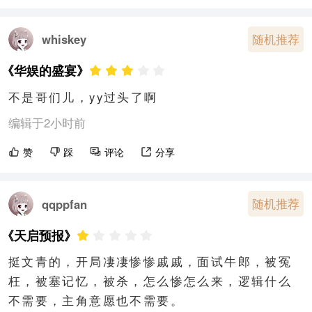
随机推荐
whiskey
《华娱的盛宴》
不是哥们儿，yy过头了啊
编辑于2小时前
赞
踩
评论
分享
随机推荐
qqppfan
《天启预报》
挺文青的，开局凄凄惨惨戚戚，面试牛郎，被冤
枉，被塞记忆，被杀，怎么惨怎么来，逻辑什么
不需要，主角意愿也不需要。
