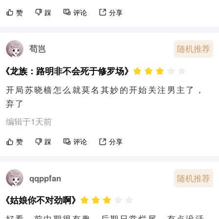
赞
踩
评论
分享
苟岂
随机推荐
《龙族：路明非不会死于修罗场》
开局苏晓樯怎么就莫名其妙的开始关注男主了，
弃了
编辑于1天前
赞
踩
评论
分享
随机推荐
qqppfan
《姑娘你不对劲啊》
好看，前中期很有趣，后期日常烂尾，有点没活