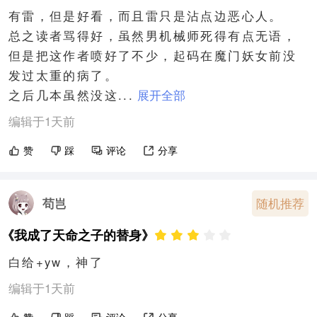
有雷，但是好看，而且雷只是沾点边恶心人。

总之读者骂得好，虽然男机械师死得有点无语，
但是把这作者喷好了不少，起码在魔门妖女前没
发过太重的病了。

之后几本虽然没这...
展开全部
编辑于1天前
赞
踩
评论
分享
苟岂
随机推荐
《我成了天命之子的替身》
白给+yw，神了
编辑于1天前