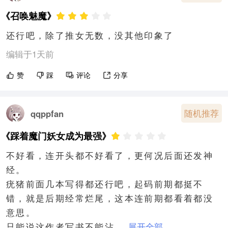
《召唤魅魔》
还行吧，除了推女无数，没其他印象了
编辑于1天前
赞
踩
评论
分享
随机推荐
qqppfan
《踩着魔门妖女成为最强》
不好看，连开头都不好看了，更何况后面还发神
经。

疣猪前面几本写得都还行吧，起码前期都挺不
错，就是后期经常烂尾，这本连前期都看着都没
意思。

只能说这作者写书不能沾...
展开全部