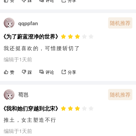
赞
踩
评论
分享
随机推荐
qqppfan
《为了蔚蓝澄净的世界》
我还挺喜欢的，可惜腰斩切了
编辑于1天前
赞
踩
评论
分享
苟岂
随机推荐
《我和她们穿越到北宋》
推土，女主塑造不行
编辑于1天前