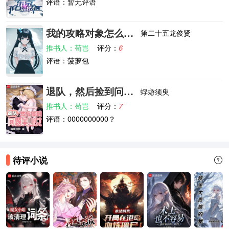
评语：暂无评语
我的攻略对象怎么会是小不点少女
第二十五龙俊贤
推书人：苟岂
评分：
6
评语：菠萝包
退队，然后捡到问题美少女
蜉蝣须臾
推书人：苟岂
评分：
7
评语：0000000000？
待评小说