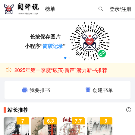
登录/注册
榜单
长按保存图片
小程序“
简牍记录
”
​2025年第一季度“破茧·新声”潜力新书推荐​
原优书网用户可以在此点击关联找回书评
我要推书
创建书单
站长推荐
7
6.3
7.7
9