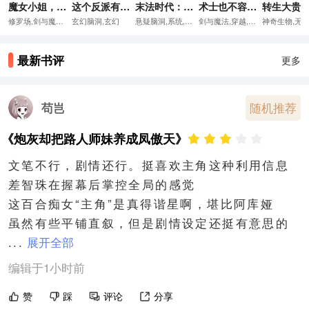
魔女小姐，该清理词条了
这个反派有点良心，但是不多！
末法时代：开局在港岛血祭炼尸！
术士也不容易，别对魔法挑三拣四
修罗场,剑与魔法,升级流,多女主,领主流,词条
玄幻脑洞,玄幻
悬疑脑洞,系统,重生,灵异,九叔
剑与魔法,穿越,系统流,升级流,魔法,DND,轻松,词条
最新书评
更多
苟岂
随机推荐
《炮灰却把路人师妹养成凤傲天》
文笔不行，剧情还行。挺喜欢主角这种利用信息
差智珠在握幕后掌控全局的感觉

这百合痴女“主角”是真得谐星啊，堪比阿库娅

虽然有些平铺直叙，但是剧情设定还挺有意思的

...
展开全部
编辑于1小时前
赞
踩
评论
分享